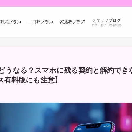
スタッフブログ
火葬式プラン
一日葬プラン
家族葬プラン
日常・想い・現場の話
どうなる？スマホに残る契約と解約でき
ス有料版にも注意】