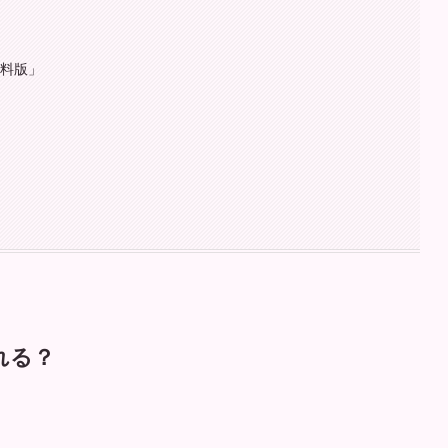
有料版」
れる？
。